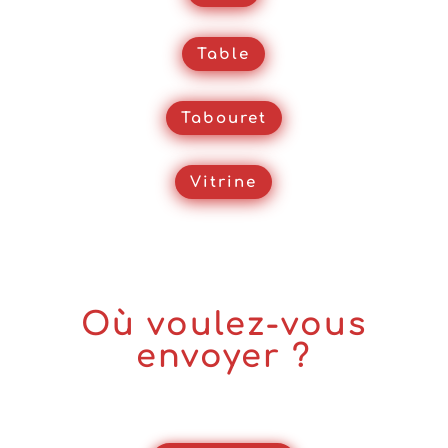
Table
Tabouret
Vitrine
Où voulez-vous
envoyer ?