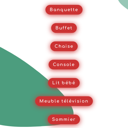
Banquette
Buffet
Chaise
Console
Lit bébé
Meuble télévision
Sommier