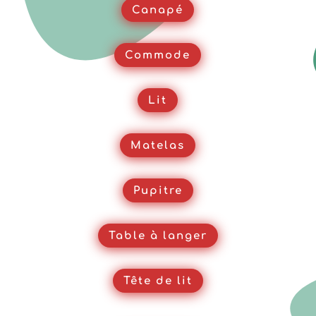
Canapé
Commode
Lit
Matelas
Pupitre
Table à langer
Tête de lit