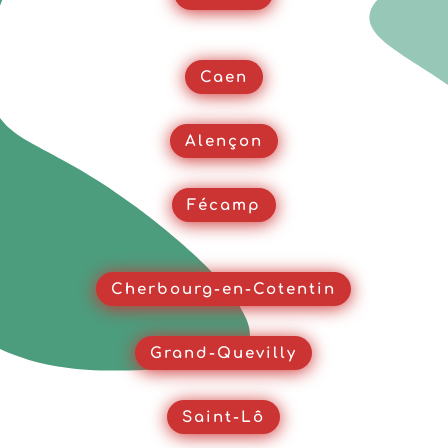
Caen
Alençon
Fécamp
Cherbourg-en-Cotentin
Grand-Quevilly
Saint-Lô