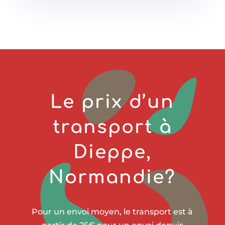
Le prix d’un
transport à
Dieppe
,
Normandie?
Pour un envoi moyen, le transport est à