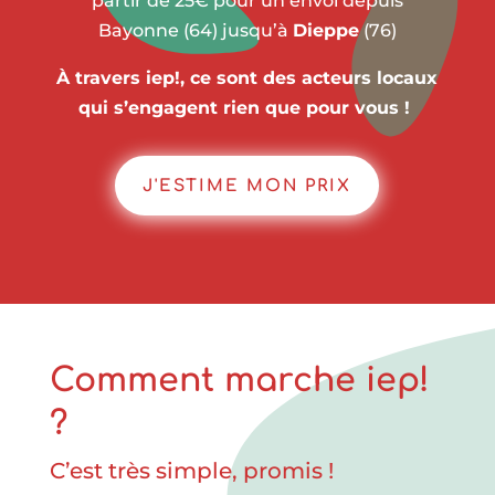
partir de 25€ pour un envoi depuis
Bayonne (64) jusqu’à
Dieppe
(76)
À travers iep!, ce sont des acteurs locaux
qui s’engagent rien que pour vous !
J'ESTIME MON PRIX
Comment marche iep!
?
C’est très simple, promis !